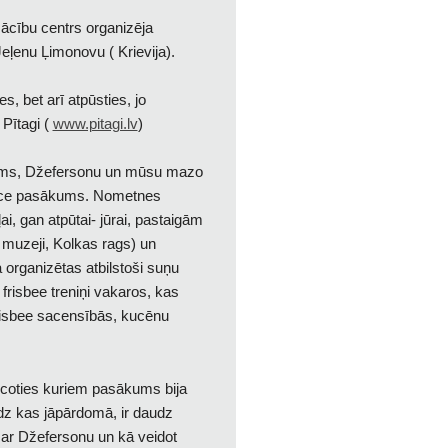
ācību centrs organizēja
ļenu Ļimonovu ( Krievija).
, bet arī atpūsties, jo
 Pītagi (
www.pitagi.lv
)
tams, Džefersonu un mūsu mazo
dience pasākums. Nometnes
ai, gan atpūtai- jūrai, pastaigām
 muzeji, Kolkas rags) un
organizētas atbilstoši suņu
isbee treniņi vakaros, kas
risbee sacensībās, kucēnu
icoties kuriem pasākums bija
udz kas jāpārdomā, ir daudz
 ar Džefersonu un kā veidot