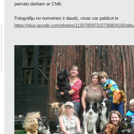
pamatu darbam ar Chilli.
Fotogrāfiju no nometnes ir daudz, visas var palūkot te
https://plus.google.com/photos/113078597315736804180/a