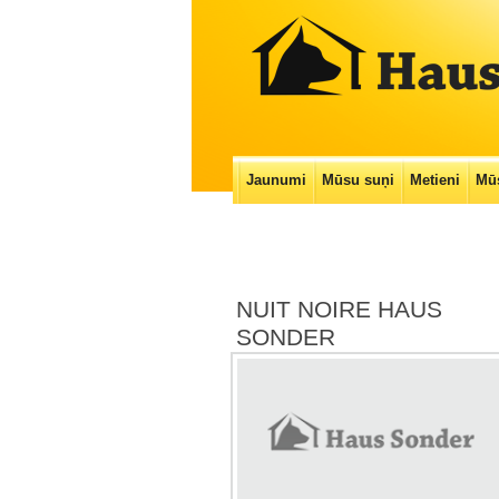
Main menu
Jaunumi
Mūsu suņi
Metieni
Mūs
Skip
to
content
NUIT NOIRE HAUS
SONDER