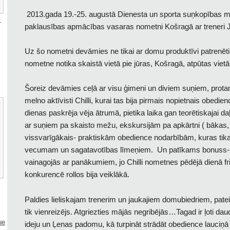
2013.gada 19.-25. augustā Dienesta un sporta suņkopības m
T
paklausības apmācības vasaras nometni Košragā ar treneri Je
Uz šo nometni devāmies ne tikai ar domu produktīvi patrenēties
nometne notika skaistā vietā pie jūras, Košragā, atpūtas vietā
Šoreiz devāmies ceļā ar visu ģimeni un diviem suņiem, pro
melno aktīvisti Chilli, kurai tas bija pirmais nopietnais obe
dienas paskrēja vēja ātrumā, pietika laika gan teorētiskajai daļ
ar suņiem pa skaisto mežu, ekskursijām pa apkārtni ( bākas,
vissvarīgākais- praktiskām obedience nodarbībām, kuras tika 
vecumam un sagatavotības līmeņiem. Un patīkams bonuss- fr
vainagojās ar panākumiem, jo Chilli nometnes pēdējā dienā f
konkurencē rollos bija veiklākā.
Paldies lieliskajam trenerim un jaukajiem domubiedriem, pate
tik vienreizējs. Atgriezties mājās negribējās…Tagad ir ļoti da
ue
ideju un Ļenas padomu, kā turpināt strādāt obedience lauciņā