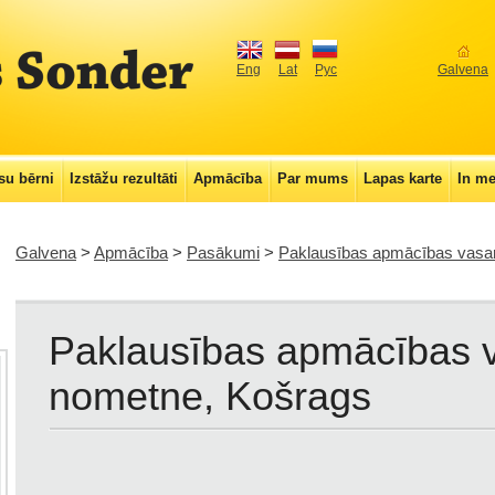
Eng
Lat
Рус
Galvena
u bērni
Izstāžu rezultāti
Apmācība
Par mums
Lapas karte
In m
Galvena
>
Apmācība
>
Pasākumi
>
Paklausības apmācības vasa
Paklausības apmācības 
nometne, Košrags