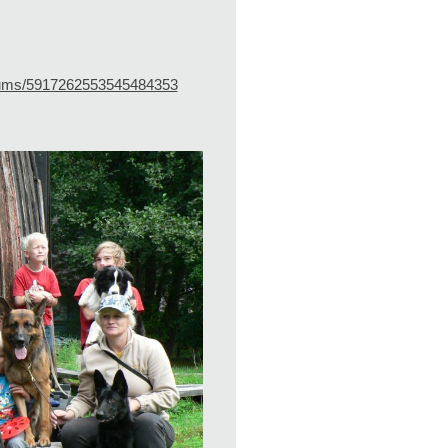
lbums/5917262553545484353