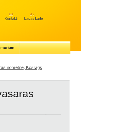
Kontakti
Lapas karte
emoriam
ras nometne, Košrags
vasaras