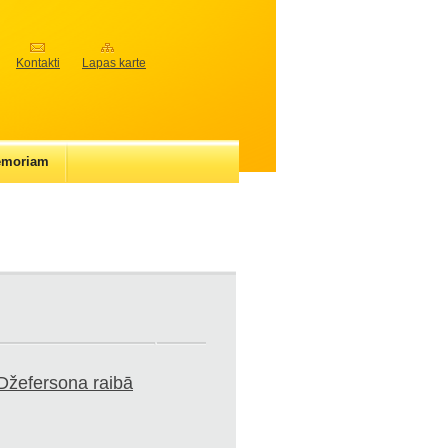
Kontakti
Lapas karte
emoriam
Džefersona raibā