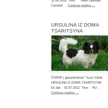
11.04.2018. Tēvs : * Team Leiksaid
Camelot …
Continue reading
→
URSULINA IZ DOMA
TSARITSYNA
ČIVAVA ( garspalvaina) * kuce Vārds:
URSULINA IZ DOMA TSARITSYNA
Dz.dat. : 02.07.2012. Tēvs : RU …
Continue reading
→