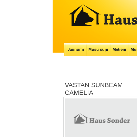
Main menu
Jaunumi
Mūsu suņi
Metieni
Mūs
Skip
to
content
VASTAN SUNBEAM
CAMELIA