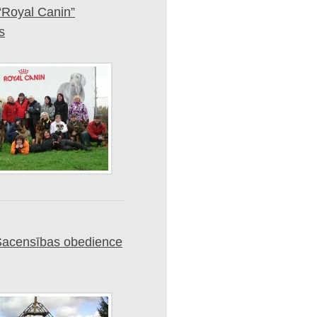
“Royal Canin”
s
Sacensības obedience