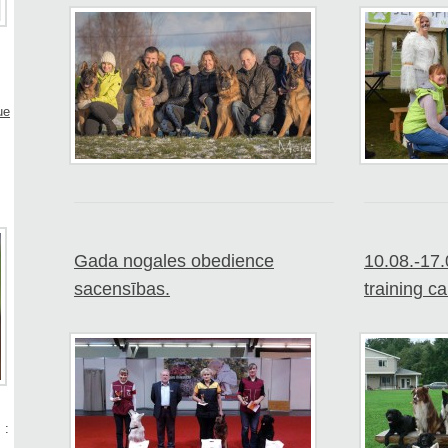
ue
Gada nogales obedience
10.08.-17
sacensības.
training c
 :