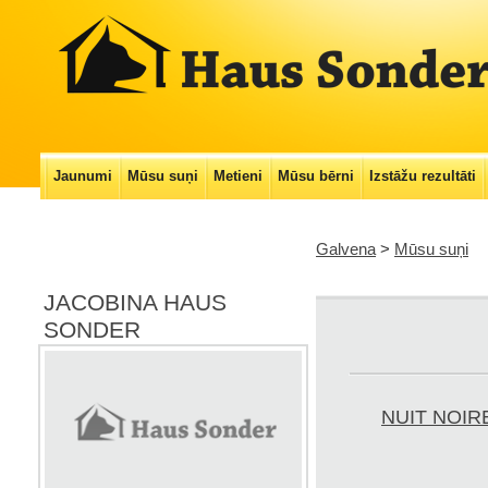
Main menu
Jaunumi
Mūsu suņi
Metieni
Mūsu bērni
Izstāžu rezultāti
Skip
to
Galvena
>
Mūsu suņi
content
JACOBINA HAUS
SONDER
NUIT NOI