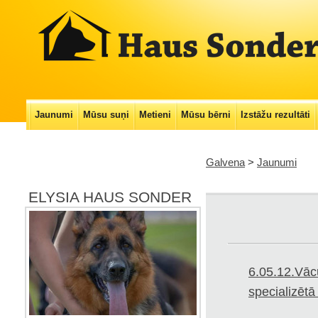
Main menu
Jaunumi
Mūsu suņi
Metieni
Mūsu bērni
Izstāžu rezultāti
Skip
to
Galvena
>
Jaunumi
content
ELYSIA HAUS SONDER
6.05.12.Vāc
specializētā